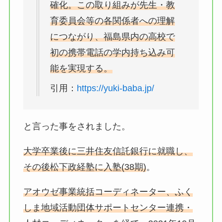
確化。この取り組みが先生・教
育委員会等の各関係者への理解
につながり、福島県内の高校で
初の携帯電話の学内持ち込み可
能を実現する。
引用：
https://yuki-baba.jp/
と言った事をされました。
大学卒業後に三井住友信託銀行に就職し、
その後松下政経塾に入塾(38期)
。
アオウゼ事業統括コーディネーター、ふく
しま地域活動団体サポートセンター連携・