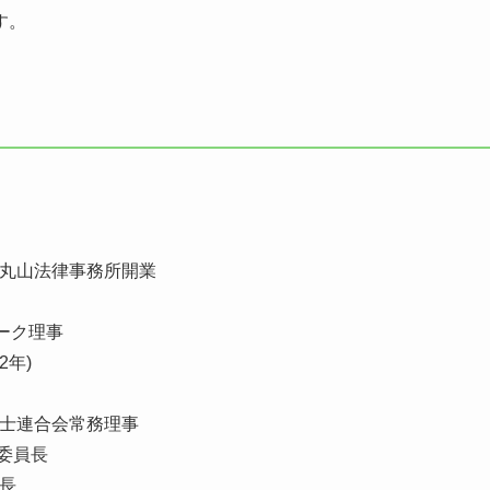
す。
・丸山法律事務所開業
ワーク理事
2年)
護士連合会常務理事
会委員長
会長