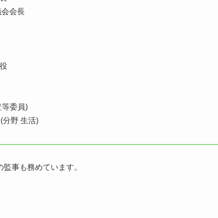
議会会長
締役
査等委員)
(分野 生活)
の監事も務めています。