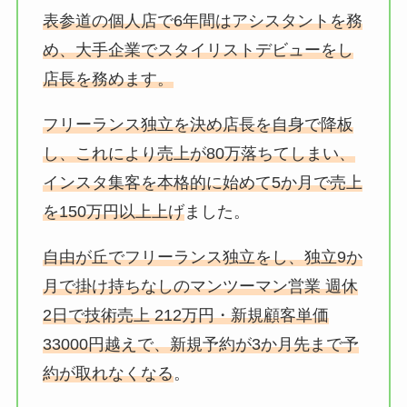
表参道の個人店で6年間はアシスタントを務
め、大手企業でスタイリストデビューをし
店長を務めます。
フリーランス独立を決め店長を自身で降板
し、これにより売上が80万落ちてしまい、
インスタ集客を本格的に始めて5か月で売上
を150万円以上上げ
ました。
自由が丘でフリーランス独立をし、独立9か
月で掛け持ちなしのマンツーマン営業 週休
2日で技術売上 212万円・新規顧客単価
33000円越えで、新規予約が3か月先まで予
約が取れなくなる
。