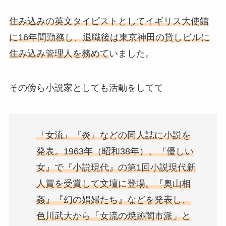
住み込みの英文タイピストとしてイギリス大使館
に16年間勤務し、退職後は東京神田の貸しビルに
住み込み管理人を務めて
いました。
その傍ら小説家としても活動をしてて
『女流』『炎』などの同人誌に小説を
発表。1963年（昭和38年）、『優しい
女』で『小説現代』の第1回小説現代新
人賞を受賞して文壇に登場。『奥山相
姦』『幻の娼婦たち』などを発表し、
色川武大から「女流の焼跡闇市派」と