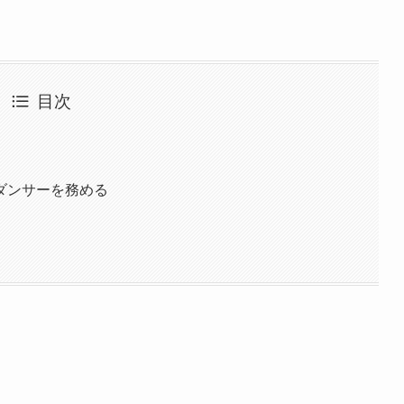
目次
？
ダンサーを務める