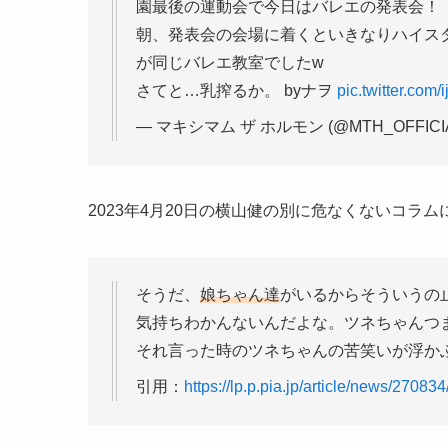
園最後の運動会で今日はバレエの発表会！
朝、発表会の会場に着くといきなりハイス
が同じバレエ教室でしたw
さてと…乳搾るか。 byナヲ
pic.twitter.com
— マキシマム ザ ホルモン (@MTH_OFFICI
2023年4月20日の横山健の別に危なくないコラム
そうだ、
娘ちゃん達
がいるからそういうの
気持ちわかんないんだよな。ツネちゃんつ
それ言った時のツネちゃんの苦笑いが浮か
引用：
https://lp.p.pia.jp/article/news/27083