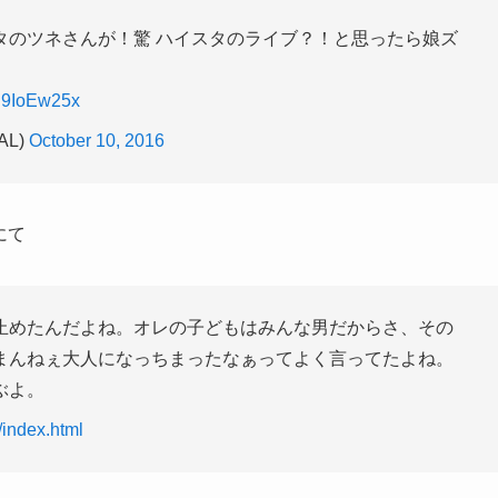
タのツネさんが！驚 ハイスタのライブ？！と思ったら娘ズ
/ij9IoEw25x
AL)
October 10, 2016
にて
止めたんだよね。オレの子どもはみんな男だからさ、その
まんねぇ大人になっちまったなぁってよく言ってたよね。
ぶよ。
4/index.html