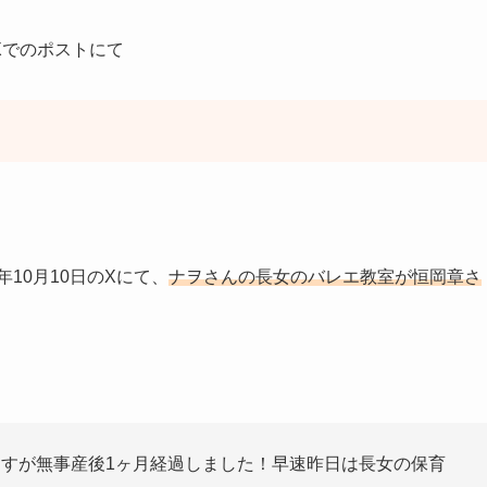
Xでのポストにて
10月10日のXにて、
ナヲさんの長女のバレエ教室が恒岡章さ
ますが無事産後1ヶ月経過しました！早速昨日は長女の保育